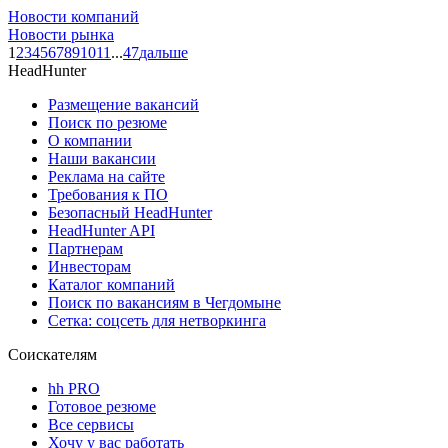
Новости компаний
Новости рынка
1
2
3
4
5
6
7
8
9
10
11
...
47
дальше
HeadHunter
Размещение вакансий
Поиск по резюме
О компании
Наши вакансии
Реклама на сайте
Требования к ПО
Безопасный HeadHunter
HeadHunter API
Партнерам
Инвесторам
Каталог компаний
Поиск по вакансиям в Чегдомыне
Сетка: соцсеть для нетворкинга
Соискателям
hh PRO
Готовое резюме
Все сервисы
Хочу у вас работать