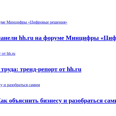
 панели hh.ru на форуме Минцифры «Ци
труда: тренд-репорт от hh.ru
Как объяснить бизнесу и разобраться са