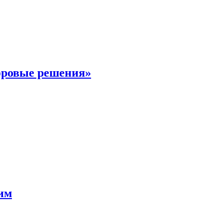
фровые решения»
мим